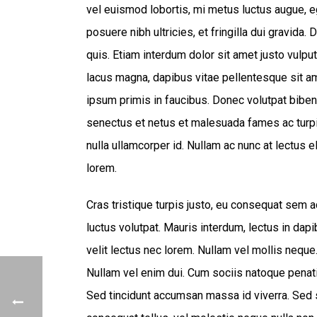
vel euismod lobortis, mi metus luctus augue, eg
posuere nibh ultricies, et fringilla dui gravid
quis. Etiam interdum dolor sit amet justo vulpu
lacus magna, dapibus vitae pellentesque sit a
ipsum primis in faucibus. Donec volutpat bibe
senectus et netus et malesuada fames ac turpi
nulla ullamcorper id. Nullam ac nunc at lectus 
lorem.
Cras tristique turpis justo, eu consequat sem
luctus volutpat. Mauris interdum, lectus in dap
velit lectus nec lorem. Nullam vel mollis neque
Nullam vel enim dui. Cum sociis natoque penati
Sed tincidunt accumsan massa id viverra. Sed sa