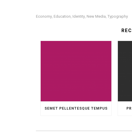
Economy
Education
Identity
New Media
Typography
,
,
,
,
RE
SEMET PELLENTESQUE TEMPUS
PR