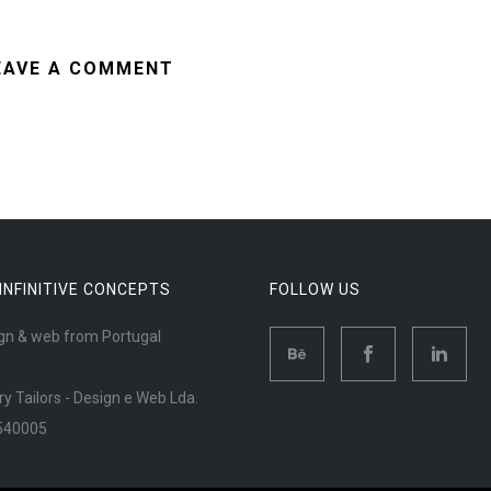
EAVE A COMMENT
 INFINITIVE CONCEPTS
FOLLOW US
gn & web from Portugal
ry Tailors - Design e Web Lda.
540005