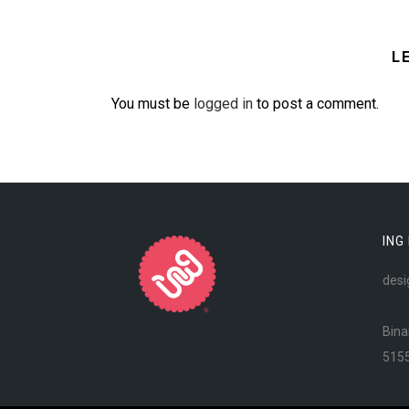
L
You must be
logged in
to post a comment.
ING
desi
Bina
515