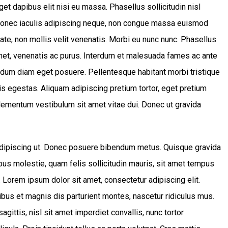
et dapibus elit nisi eu massa. Phasellus sollicitudin nisl
a. Donec iaculis adipiscing neque, non congue massa euismod
tate, non mollis velit venenatis. Morbi eu nunc nunc. Phasellus
met, venenatis ac purus. Interdum et malesuada fames ac ante
ndum diam eget posuere. Pellentesque habitant morbi tristique
s egestas. Aliquam adipiscing pretium tortor, eget pretium
elementum vestibulum sit amet vitae dui. Donec ut gravida
 adipiscing ut. Donec posuere bibendum metus. Quisque gravida
ibus molestie, quam felis sollicitudin mauris, sit amet tempus
. Lorem ipsum dolor sit amet, consectetur adipiscing elit.
bus et magnis dis parturient montes, nascetur ridiculus mus.
gittis, nisl sit amet imperdiet convallis, nunc tortor