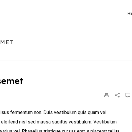
H
EMET
semet
s risus fermentum non. Duis vestibulum quis quam vel
 eleifend nisl sed massa sagittis vestibulum. Vestibulum
varius vel. Phasellus tristique cursus erat, a placerat tellus