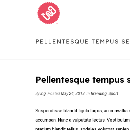
PELLENTESQUE TEMPUS S
Pellentesque tempus 
By
ing
Posted
May 24, 2013
In
Branding
,
Sport
Suspendisse blandit ligula turpis, ac convalli
accumsan. Nunc a vulputate lectus. Vestibulum
pretium blandit tellus, sodales volutpat sapien 