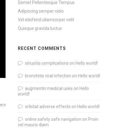
Semet Pellentesque Tempus
Adipiscing semper nislo
Vel eleifend ullamcorper velit
Quisque gravida luctus
RECENT COMMENTS
sinusitis complications
on
Hello world!
bronchitis viral infection
on
Hello world!
augmentin medical uses
on
Hello
world!
,819
orlistat adverse effects
on
Hello world!
online safety safe navigation
on
Proin
vel mauris diam