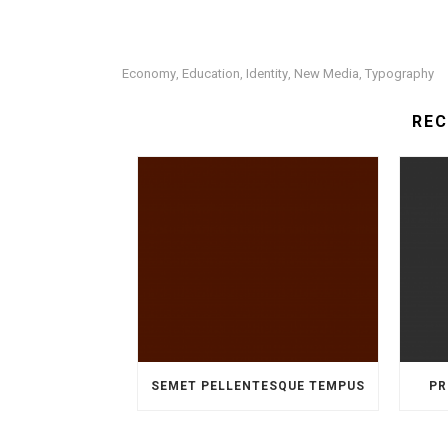
Economy
Education
Identity
New Media
Typography
,
,
,
,
RE
SEMET PELLENTESQUE TEMPUS
PR