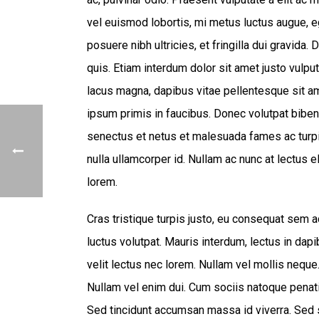
vel euismod lobortis, mi metus luctus augue, eg
posuere nibh ultricies, et fringilla dui gravid
quis. Etiam interdum dolor sit amet justo vulpu
lacus magna, dapibus vitae pellentesque sit a
ipsum primis in faucibus. Donec volutpat bibe
senectus et netus et malesuada fames ac turpi
nulla ullamcorper id. Nullam ac nunc at lectus 
lorem.
Cras tristique turpis justo, eu consequat sem
luctus volutpat. Mauris interdum, lectus in dap
velit lectus nec lorem. Nullam vel mollis neque
Nullam vel enim dui. Cum sociis natoque penati
Sed tincidunt accumsan massa id viverra. Sed sa