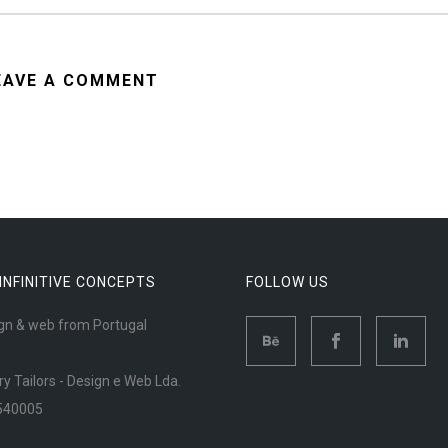
EAVE A COMMENT
 INFINITIVE CONCEPTS
FOLLOW US
gn & web from Portugal
ry Tailors - Design e Web Lda.
540005