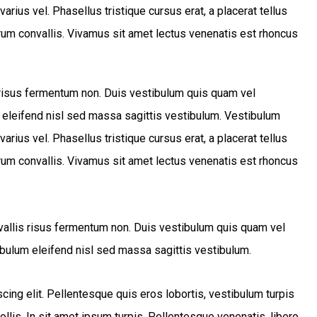
varius vel. Phasellus tristique cursus erat, a placerat tellus
trum convallis. Vivamus sit amet lectus venenatis est rhoncus
s risus fermentum non. Duis vestibulum quis quam vel
 eleifend nisl sed massa sagittis vestibulum. Vestibulum
varius vel. Phasellus tristique cursus erat, a placerat tellus
trum convallis. Vivamus sit amet lectus venenatis est rhoncus
nvallis risus fermentum non. Duis vestibulum quis quam vel
bulum eleifend nisl sed massa sagittis vestibulum.
ing elit. Pellentesque quis eros lobortis, vestibulum turpis
mollis. In sit amet ipsum turpis. Pellentesque venenatis, libero