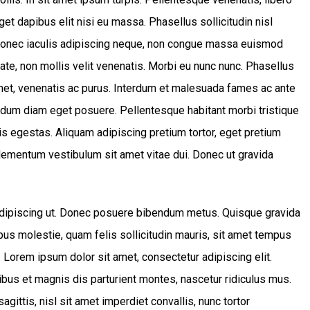
et dapibus elit nisi eu massa. Phasellus sollicitudin nisl
a. Donec iaculis adipiscing neque, non congue massa euismod
tate, non mollis velit venenatis. Morbi eu nunc nunc. Phasellus
met, venenatis ac purus. Interdum et malesuada fames ac ante
ndum diam eget posuere. Pellentesque habitant morbi tristique
s egestas. Aliquam adipiscing pretium tortor, eget pretium
elementum vestibulum sit amet vitae dui. Donec ut gravida
 adipiscing ut. Donec posuere bibendum metus. Quisque gravida
ibus molestie, quam felis sollicitudin mauris, sit amet tempus
. Lorem ipsum dolor sit amet, consectetur adipiscing elit.
bus et magnis dis parturient montes, nascetur ridiculus mus.
gittis, nisl sit amet imperdiet convallis, nunc tortor