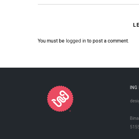
L
You must be
logged in
to post a comment.
ING
desi
Bina
515