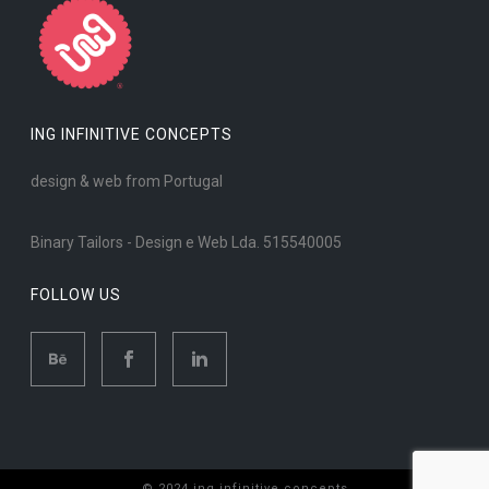
ING INFINITIVE CONCEPTS
design & web from Portugal
Binary Tailors - Design e Web Lda. 515540005
FOLLOW US
© 2024 ing infinitive concepts