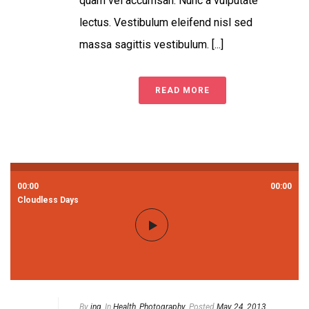
quam vel accumsan. Nunc a vulputate
lectus. Vestibulum eleifend nisl sed
massa sagittis vestibulum. [...]
READ MORE
00:00
00:00
Cloudless Days
By
ing
In
Health
,
Photography
Posted
May 24, 2013