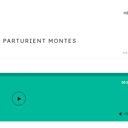
H
S PARTURIENT MONTES
HO
00: