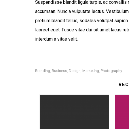
Suspendisse blandit ligula turpis, ac convalli
accumsan. Nunc a vulputate lectus. Vestibulum
pretium blandit tellus, sodales volutpat sapien 
laoreet eget. Fusce vitae dui sit amet lacus ru
interdum a vitae velit.
Branding
Business
Design
Marketing
Photography
,
,
,
,
RE