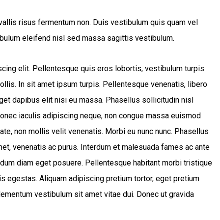
nvallis risus fermentum non. Duis vestibulum quis quam vel
bulum eleifend nisl sed massa sagittis vestibulum.
ing elit. Pellentesque quis eros lobortis, vestibulum turpis
mollis. In sit amet ipsum turpis. Pellentesque venenatis, libero
et dapibus elit nisi eu massa. Phasellus sollicitudin nisl
a. Donec iaculis adipiscing neque, non congue massa euismod
tate, non mollis velit venenatis. Morbi eu nunc nunc. Phasellus
met, venenatis ac purus. Interdum et malesuada fames ac ante
ndum diam eget posuere. Pellentesque habitant morbi tristique
s egestas. Aliquam adipiscing pretium tortor, eget pretium
elementum vestibulum sit amet vitae dui. Donec ut gravida