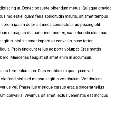
 adipiscing ut. Donec posuere bibendum metus. Quisque gravida
ibus molestie, quam felis sollicitudin mauris, sit amet tempus
. Lorem ipsum dolor sit amet, consectetur adipiscing elit.
bus et magnis dis parturient montes, nascetur ridiculus mus.
gittis, nisl sit amet imperdiet convallis, nunc tortor
igula. Proin tincidunt tellus ac porta volutpat. Cras mattis
ibero. Maecenas feugiat sit amet enim in accumsan.
s risus fermentum non. Duis vestibulum quis quam vel
 eleifend nisl sed massa sagittis vestibulum. Vestibulum
varius vel. Phasellus tristique cursus erat, a placerat tellus
trum convallis. Vivamus sit amet lectus venenatis est rhoncus