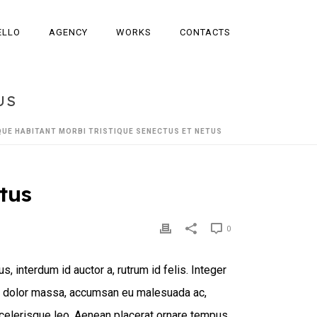
ELLO
AGENCY
WORKS
CONTACTS
US
UE HABITANT MORBI TRISTIQUE SENECTUS ET NETUS
etus
0
 interdum id auctor a, rutrum id felis. Integer
lam dolor massa, accumsan eu malesuada ac,
 scelerisque leo. Aenean placerat ornare tempus.