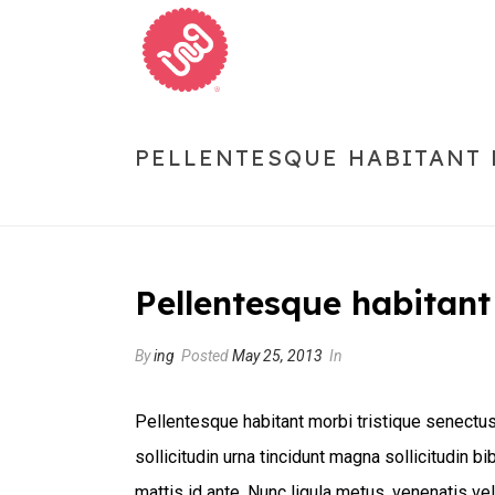
PELLENTESQUE HABITANT 
Pellentesque habitant
By
ing
Posted
May 25, 2013
In
Pellentesque habitant morbi tristique senectus 
sollicitudin urna tincidunt magna sollicitudin
mattis id ante. Nunc ligula metus, venenatis ve