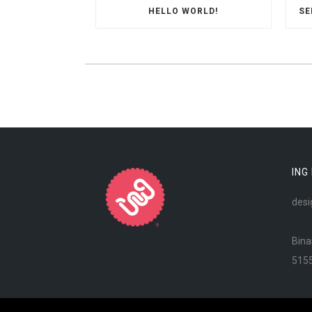
HELLO WORLD!
SE
ING
desi
Bina
515