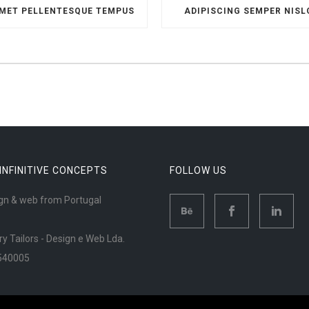
MET PELLENTESQUE TEMPUS
ADIPISCING SEMPER NISL
 INFINITIVE CONCEPTS
FOLLOW US
gn & web from Portugal
ry Tailors - Design e Web Lda.
540005