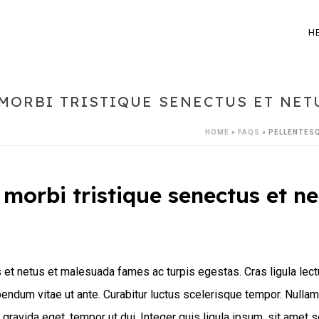
H
MORBI TRISTIQUE SENECTUS ET NET
HOME
»
FAQS
»
PELLENTESQ
 morbi tristique senectus et n
et netus et malesuada fames ac turpis egestas. Cras ligula lectus,
 bibendum vitae ut ante. Curabitur luctus scelerisque tempor. Nul
l gravida eget, tempor ut dui. Integer quis ligula ipsum, sit amet