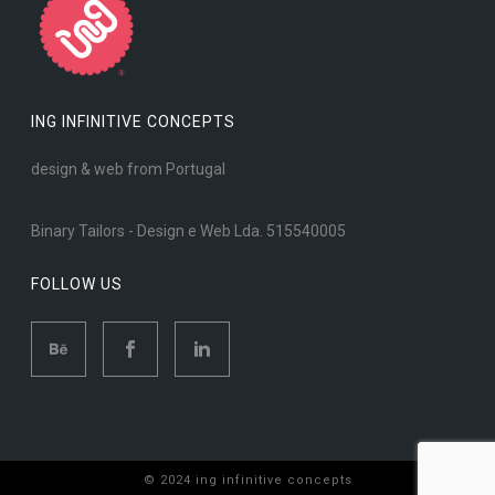
ING INFINITIVE CONCEPTS
design & web from Portugal
Binary Tailors - Design e Web Lda. 515540005
FOLLOW US
© 2024 ing infinitive concepts